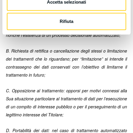
Accetta selezionati
le finalità, le categorie di dati, i destinatari, il periodo di
conservazione, il diritto di proporre reclamo ad un’autorità di
controllo, il diritto di richiedere la rettifica o cancellazione o
Rifiuta
limitazione del trattamento od opposizione al trattamento stesso
nonché l’esistenza di un processo decisionale automatizzato;
B. Richiesta di rettifica o cancellazione degli stessi o limitazione
dei trattamenti che lo riguardano; per “limitazione” si intende il
contrassegno dei dati conservati con l’obiettivo di limitarne il
trattamento in futuro;
C. Opposizione al trattamento: opporsi per motivi connessi alla
Sua situazione particolare al trattamento di dati per l’esecuzione
di un compito di interesse pubblico o per il perseguimento di un
legittimo interesse del Titolare;
D. Portabilità dei dati: nel caso di trattamento automatizzato