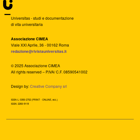
Universitas - studi e documentazione
di vita universitaria
Associazione CIMEA
Viale XXI Aprile, 36 - 00162 Roma
redazione@rivistauniversitas.it
© 2025 Associazione CIMEA
All rights reserved – P.IVA/ C.F. 08590541002
Design by:
Creative Company srl
ISSN-L: 0393-2702 (PRINT - ONLINE, ecc.)
ISSN: 2283-9119