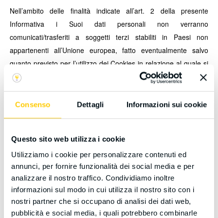
Nell’ambito delle finalità indicate all’art. 2 della presente
Informativa i Suoi dati personali non verranno
comunicati/trasferiti a soggetti terzi stabiliti in Paesi non
appartenenti all’Unione europea, fatto eventualmente salvo
quanto previsto per l’utilizzo dei Cookies in relazione al quale si
rimanda alla relativa sezione “Cookie Policy”.
5. Modalità del trattamento e periodo di conservazione dei
Consenso
Dettagli
Informazioni sui cookie
dati
Questo sito web utilizza i cookie
I dati personali saranno trattati con strumenti informatici e/o
mediante elaborazioni manuali per il tempo necessario a
Utilizziamo i cookie per personalizzare contenuti ed
annunci, per fornire funzionalità dei social media e per
conseguire le finalità per cui sono stati raccolti. Inoltre, è bene
analizzare il nostro traffico. Condividiamo inoltre
evidenziare che i Suoi dati personali non saranno soggetti a
informazioni sul modo in cui utilizza il nostro sito con i
profilazione, né sottoposti ad alcun processo decisionale
nostri partner che si occupano di analisi dei dati web,
interamente automatizzato. I dati personali verranno conservati
pubblicità e social media, i quali potrebbero combinarle