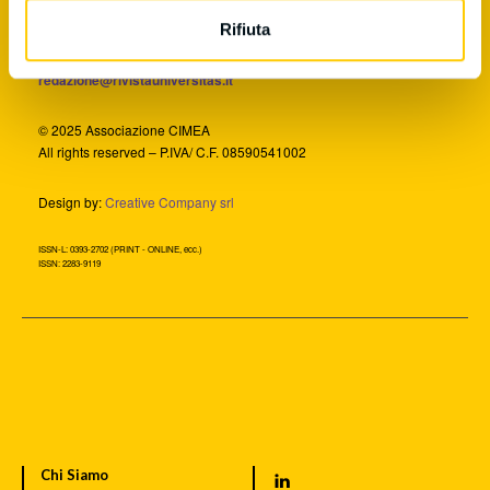
Rifiuta
Associazione CIMEA
Viale XXI Aprile, 36 - 00162 Roma
redazione@rivistauniversitas.it
© 2025 Associazione CIMEA
All rights reserved – P.IVA/ C.F. 08590541002
Design by:
Creative Company srl
ISSN-L: 0393-2702 (PRINT - ONLINE, ecc.)
ISSN: 2283-9119
Chi Siamo