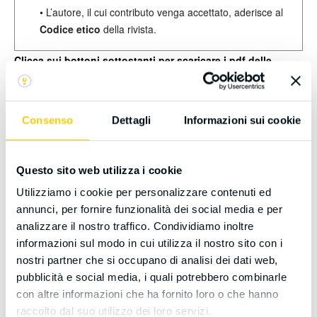
• L’autore, il cui contributo venga accettato, aderisce al
Codice etico
della rivista.
Clicca sui bottoni sottostanti per scaricare i pdf delle
norme editoriali e del codice etico:
Norme editoriali
Codice etico
Consenso
Dettagli
Informazioni sui cookie
Questo sito web utilizza i cookie
Peer Review
Utilizziamo i cookie per personalizzare contenuti ed
La rivista adotta un sistema di doppio referaggio anonimo
annunci, per fornire funzionalità dei social media e per
analizzare il nostro traffico. Condividiamo inoltre
(double-blind peer review)
, in cui l’identità sia degli autori che
informazioni sul modo in cui utilizza il nostro sito con i
dei revisori è mantenuta riservata. Tutti i contributi inviati alla
nostri partner che si occupano di analisi dei dati web,
redazione sono inizialmente sottoposti a una valutazione
pubblicità e social media, i quali potrebbero combinarle
preliminare interna, volta a verificare la coerenza con i requisiti
con altre informazioni che ha fornito loro o che hanno
scientifici minimi richiesti per la pubblicazione. In questa fase, la
raccolto dal suo utilizzo dei loro servizi.