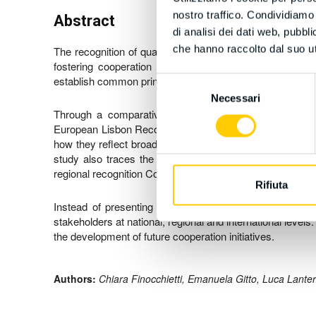
nostro traffico. Condividiamo 
Abstract
di analisi dei dati web, pubbl
che hanno raccolto dal suo uti
The recognition of qualifications has become a cornerston
fostering cooperation across regions. In this context, 
establish common principles and mechanisms for fair and
Selezione
Necessari
del
Through a comparative analysis of the texts of the re
consenso
European Lisbon Recognition Convention as a key referen
how they reflect broader political and cultural development
study also traces the historical background, highlightin
regional recognition Conventions.
Rifiuta
Instead of presenting ready-made solutions, the study 
stakeholders at national, regional and international level
the development of future cooperation initiatives.
Authors:
Chiara Finocchietti, Emanuela Gitto, Luca Lanter