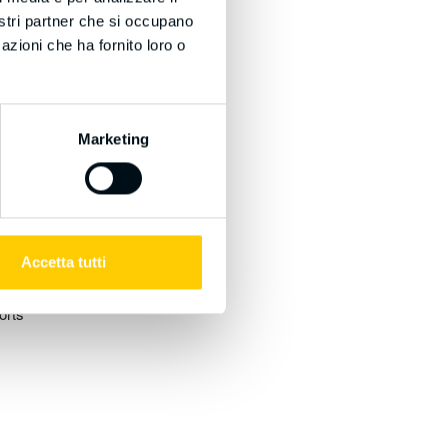
nostri partner che si occupano
azioni che ha fornito loro o
 and
d to
Marketing
 the
 and
 The
 the
Accetta tutti
rent
orts