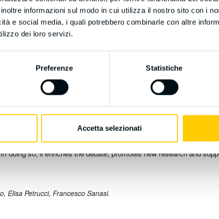
inoltre informazioni sul modo in cui utilizza il nostro sito con i 
icità e social media, i quali potrebbero combinarle con altre inform
lizzo dei loro servizi.
e of internationalisation in higher education, shaping mobility flows
different Conventions – at regional and global level – were adopte
 transparent recognition.
Preferenze
Statistiche
gional recognition Conventions and the Global Convention, taking
ce point, this volume examines the evolution of their key concepts
s in higher education, internationalisation, mobility, and recognition.
g how specific mobility flows influenced the drafting and adoption of
Accetta selezionati
seeks to advance global dialogue on recognition by involving diffe
s. In doing so, it enriches the debate, promotes new research and supp
o, Elisa Petrucci, Francesco Sanasi.