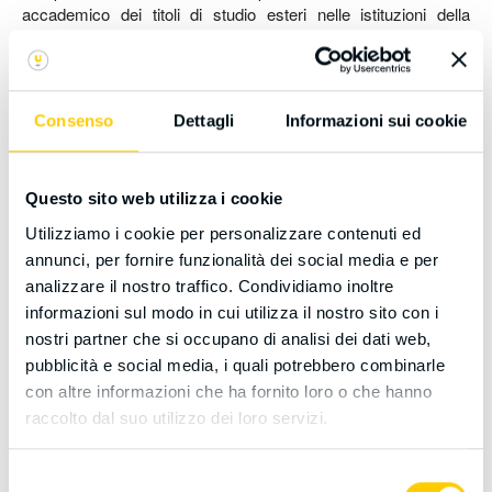
accademico dei titoli di studio esteri nelle istituzioni della
formazione superiore italiane, letti alla luce della crescente
mobilità internazionale e della profonda trasformazione digitale
in atto. Il lavoro è frutto di un percorso partecipativo condotto
nell'ambito della IV edizione del Corso di perfezionamento per
Consenso
Dettagli
Informazioni sui cookie
credential evaluator (CIMEA, Università Europea di Roma,
APICE), che ha coinvolto i rappresentanti di 25 istituzioni della
formazione superiore italiane. La metodologia ha incluso la
raccolta di dati tramite
project work
strutturati in quattro
Questo sito web utilizza i cookie
macroaree (processi interni, relazioni esterne, strumenti
Utilizziamo i cookie per personalizzare contenuti ed
digitali, trasparenza), workshop di confronto e un’analisi
annunci, per fornire funzionalità dei social media e per
qualitativa per codifica tematica. L’indagine ha identificato nove
analizzare il nostro traffico. Condividiamo inoltre
aree tematiche lungo le tre fasi del processo di
riconoscimento:
input, throughput e output
. Nella fase di
input
informazioni sul modo in cui utilizza il nostro sito con i
sono state analizzate le dinamiche legate al numero di
nostri partner che si occupano di analisi dei dati web,
candidature, e alla trasparenza e comunicazione efficiente ed
pubblicità e social media, i quali potrebbero combinarle
efficace con gli studenti.
con altre informazioni che ha fornito loro o che hanno
raccolto dal suo utilizzo dei loro servizi.
La fase di
throughput
, relativa alla lavorazione della richiesta,
ha focalizzato l’attenzione sul coordinamento interno
Selezione
all’istituzione, sulla fase di valutazione del titolo vera e propria,